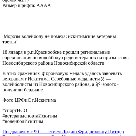
Размер шрифта:
A
A
A
A
Морозы волейболу не помеха: искитимские ветераны —
третьи!
18 января в р.п.Краснообске прошли региональные
соревнования по волейболу среди ветеранов на призы главы
Новосибирского района Новосибирской области.
В этих сражениях 🥉бронзовую медаль удалось завоевать
ветеранам г.Искитима. Серебряные медалисты🥈 —
волейболисты из Новосибирского района, а 🥇»золото»
получили бердчане.
Фото ЦРФиС г.Искитима
#спортНСО
#ветераныспортаИскитим
#волейболИскитим
Поздравляем с 90 — летием Лидию Фридриховну Цитцер